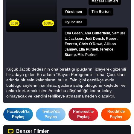
Macera Filmleri
Yönetmen
Tim Burton
Oyuncular
2016
1080p
Eva Green, Asa Butterfield, Samuel
L. Jackson, Judi Dench, Rupert
Everett, Chris O'Dowd, Allison
Janney, Ella Purnell, Terence
Stamp, Milo Parker
Küçük Jacob dedesinin ona bıraktığı ipuçlarını izleyerek gizemli
bir adaya gider. Bu adada “Bayan Peregrine’in Tuhaf Çocukları”
adında bir evin kalıntılarını bulur. Evin içini gezdikçe evde
bulduğu şeylerin inanılmaz güçlere sahip olduğunu keşfeder ve
onları kurtarmak ister. Ancak bu düşündüğü kadar kolay
olmayacak ve kendini tehlikeye atmasına neden olacaktır.
Facebook'ta
Twitter'da
Pinterest'te
Reddit'de
Paylaş
Paylaş
Paylaş
Paylaş
Benzer Filmler