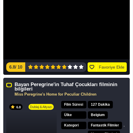
6.8
/
10
Favoriye Ekle
Bayan Peregrine'in Tuhaf Çocukları filminin
bilgileri
Miss Peregrine's Home for Peculiar Children
Film Süresi
127 Dakika
Dublaj & Altyazı
6.8
Ülke
Belgium
,
Kategori
Fantastik Filmler