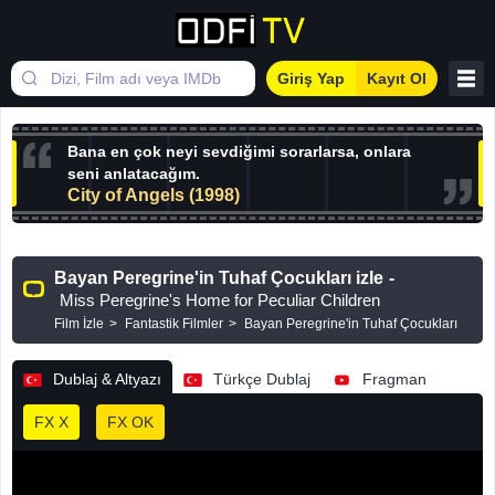
Giriş Yap
Kayıt Ol
Bana en çok neyi sevdiğimi sorarlarsa, onlara
seni anlatacağım.
City of Angels (1998)
Bayan Peregrine'in Tuhaf Çocukları izle
-
Miss Peregrine's Home for Peculiar Children
Film İzle
Fantastik Filmler
Bayan Peregrine'in Tuhaf Çocukları
Dublaj & Altyazı
Türkçe Dublaj
Fragman
FX X
FX OK