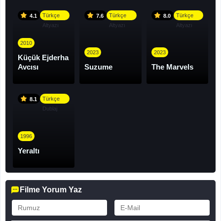
Türkçe
Türkçe
Türkçe
4.1
7.6
8.0
Altyazı
Altyazı
Altyazı
2010
2023
2023
Küçük Ejderha
Avcısı
Suzume
The Marvels
Türkçe
8.1
Dublaj
1996
Yeraltı
Filme Yorum Yaz