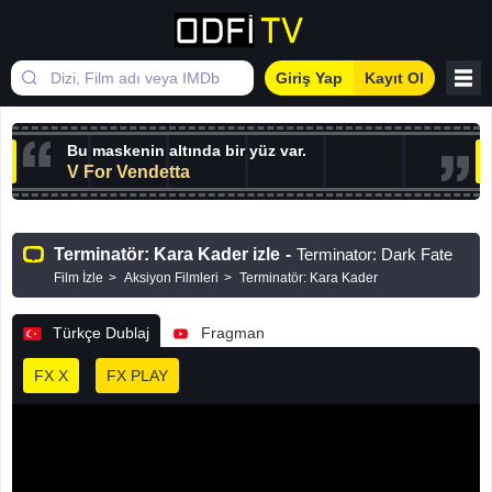
Giriş Yap
Kayıt Ol
Bu maskenin altında bir yüz var.
V For Vendetta
Terminatör: Kara Kader izle
-
Terminator: Dark Fate
Film İzle
Aksiyon Filmleri
Terminatör: Kara Kader
Türkçe Dublaj
Fragman
FX X
FX PLAY