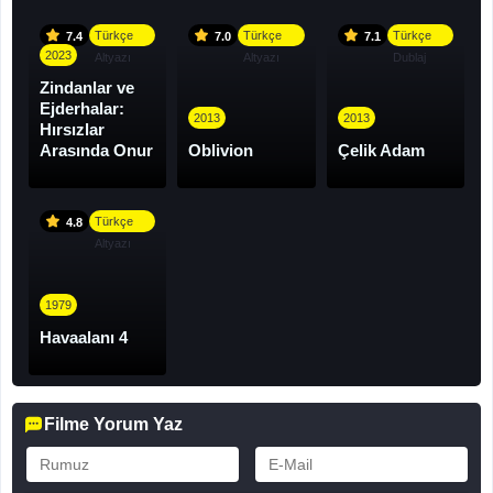
Türkçe
Türkçe
Türkçe
7.4
7.0
7.1
2023
Altyazı
Altyazı
Dublaj
Zindanlar ve
Ejderhalar:
2013
2013
Hırsızlar
Arasında Onur
Oblivion
Çelik Adam
Türkçe
4.8
Altyazı
1979
Havaalanı 4
Filme Yorum Yaz