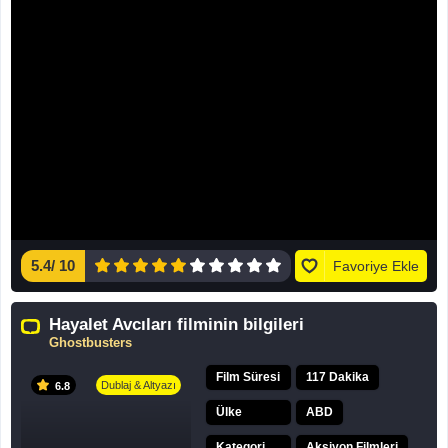
5.4
/
10
Favoriye Ekle
Hayalet Avcıları filminin bilgileri
Ghostbusters
Film Süresi
117 Dakika
Dublaj & Altyazı
6.8
Ülke
ABD
,
Kategori
Aksiyon Filmleri