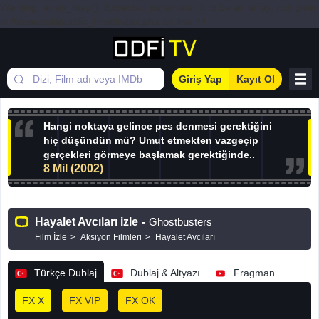
Warning: array_map(): Expected parameter 2 to be an array, null given
in /home/odif/public_html/index.php on line 44
Giriş Yap
Kayıt Ol
Hangi noktaya gelince pes denmesi gerektiğini
hiç düşündün mü? Umut etmekten vazgeçip
gerçekleri görmeye başlamak gerektiğinde..
8 Mil (2002)
Hayalet Avcıları izle
-
Ghostbusters
Film İzle
Aksiyon Filmleri
Hayalet Avcıları
Türkçe Dublaj
Dublaj & Altyazı
Fragman
FX X
FX VİP
FX OK