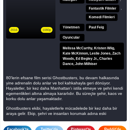
,
Fantastik Filmler
Komedi Filmleri
Yönetmen
Paul Feig
2016
1080p
Oyuncular
Melissa McCarthy, Kristen Wiig,
Kate McKinnon, Leslie Jones, Zach
Woods, Ed Begley Jr., Charles
Dance, John Milhiser
80'lerin efsane film serisi Ghostbusters, bu devam halkasında
yine adrenalin dolu anlar ve bol kahkahayla geri dönüyor.
Hayaletler, bir kez daha Manhattan'ı istila etmeye ve şehri kendi
egemenlikleri altına almaya kararlıdır. Bu süreçte şehir, kaos ve
korku dolu anlar yaşamaktadır.
Ghostbusters ekibi, hayaletlerle mücadelede bir kez daha bir
araya gelir. Ekip, şehri ve insanları korumak adına eski
ekipmanlarını tozunu alır ve hayalet avına çıkar. Her biri kendi
alanında uzman olan bu dört kahraman, komik ve heyecanlı
maceralarla dolu bir serüvene atılır.
Facebook'ta
Twitter'da
Pinterest'te
Reddit'de