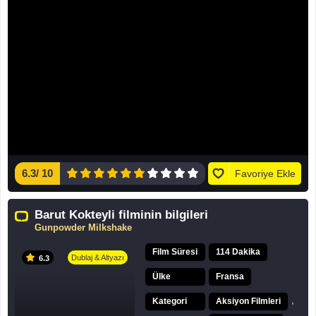
6.3
/
10
Favoriye Ekle
Barut Kokteyli filminin bilgileri
Gunpowder Milkshake
Film Süresi
114 Dakika
Dublaj & Altyazı
6.3
Ülke
Fransa
,
Kategori
Aksiyon Filmleri