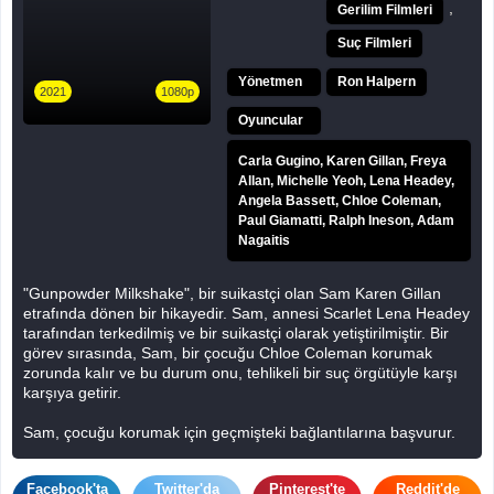
,
Gerilim Filmleri
Suç Filmleri
Yönetmen
Ron Halpern
2021
1080p
Oyuncular
Carla Gugino, Karen Gillan, Freya
Allan, Michelle Yeoh, Lena Headey,
Angela Bassett, Chloe Coleman,
Paul Giamatti, Ralph Ineson, Adam
Nagaitis
"Gunpowder Milkshake", bir suikastçi olan Sam Karen Gillan
etrafında dönen bir hikayedir. Sam, annesi Scarlet Lena Headey
tarafından terkedilmiş ve bir suikastçi olarak yetiştirilmiştir. Bir
görev sırasında, Sam, bir çocuğu Chloe Coleman korumak
zorunda kalır ve bu durum onu, tehlikeli bir suç örgütüyle karşı
karşıya getirir.
Sam, çocuğu korumak için geçmişteki bağlantılarına başvurur.
Bu süreçte, annesi gibi suikastçi olan üç kadından Carla
Gugino, Michelle Yeoh, Angela Bassett yardım alır. Bu kadınlar,
Facebook'ta
Twitter'da
Pinterest'te
Reddit'de
Sam'e hem savaşma becerileri hem de stratejik düşünme