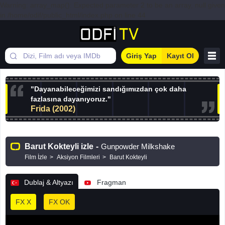
Warning: array_map(): Expected parameter 2 to be an array, null given
in /home/odif/public_html/index.php on line 44
Giriş Yap
Kayıt Ol
"Dayanabileceğimizi sandığımızdan çok daha
fazlasına dayanıyoruz."
Frida (2002)
Barut Kokteyli izle
-
Gunpowder Milkshake
Film İzle
Aksiyon Filmleri
Barut Kokteyli
Dublaj & Altyazı
Fragman
FX X
FX OK