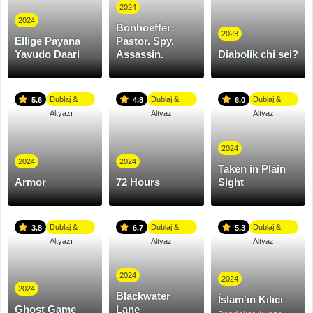
2024
2024
Bonhoeffer:
2023
Ellige Payana
Pastor. Spy.
Yavudo Daari
Assassin.
Diabolik chi sei?
Dublaj &
Dublaj &
Dublaj &
5.6
4.8
6.0
Altyazı
Altyazı
Altyazı
2024
2024
2024
Taken in Plain
Armor
72 Hours
Sight
Dublaj &
Dublaj &
Dublaj &
3.8
6.7
5.3
Altyazı
Altyazı
Altyazı
2024
2024
2024
Blackwater
İslam'ın Kılıcı
Ghost Game
Lane