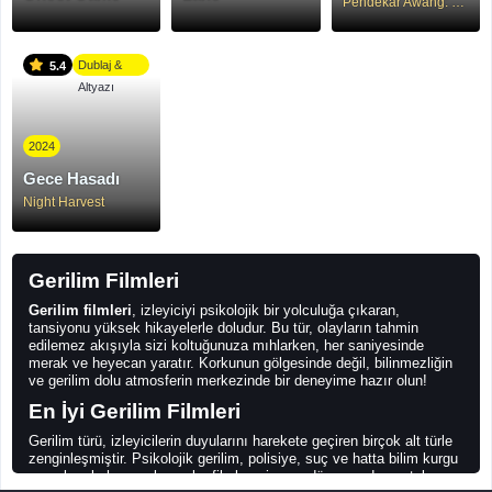
Pendekar Awang: Darah Indera Gajah
Dublaj &
5.4
Altyazı
2024
Gece Hasadı
Night Harvest
Gerilim Filmleri
Gerilim filmleri
, izleyiciyi psikolojik bir yolculuğa çıkaran,
tansiyonu yüksek hikayelerle doludur. Bu tür, olayların tahmin
edilemez akışıyla sizi koltuğunuza mıhlarken, her saniyesinde
merak ve heyecan yaratır. Korkunun gölgesinde değil, bilinmezliğin
ve gerilim dolu atmosferin merkezinde bir deneyime hazır olun!
En İyi Gerilim Filmleri
Gerilim türü, izleyicilerin duyularını harekete geçiren birçok alt türle
zenginleşmiştir. Psikolojik gerilim, polisiye, suç ve hatta bilim kurgu
unsurlarıyla harmanlanan bu filmler, sinema dünyasında unutulmaz