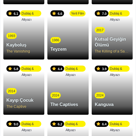
Dublaj &
Yerli Film
Dublaj &
6.1
6.6
7.0
Altyazı
Altyazı
2017
1993
Kutsal Geyiğin
1986
Kayboluş
Ölümü
Teyzem
The Vanishing
The Killing of a Sacred Deer
Dublaj &
Dublaj &
Dublaj &
5.8
4.4
3.9
Altyazı
Altyazı
Altyazı
2014
2024
2024
Kayıp Çocuk
The Captives
Kanguva
The Captive
Dublaj &
Dublaj &
Dublaj &
9.0
6.2
6.4
Altyazı
Altyazı
Altyazı