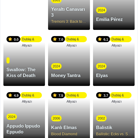
2001
Yeraltı Canavarı
2024
3
Emilia Pérez
Tremors 3: Back to Perfection
Dublaj &
Dublaj &
Dublaj &
0.0
7.0
6.1
Altyazı
Altyazı
Altyazı
2024
2024
Swallow: The
Kiss of Death
Money Tantra
Elyas
Dublaj &
Dublaj &
Dublaj &
4.9
7.5
3.7
Altyazı
Altyazı
Altyazı
2024
2006
2002
Appudo Ippudo
Kanlı Elmas
Balistik
Eppudo
Blood Diamond
Ballistic: Ecks vs. Sever