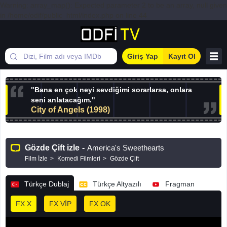
Warning: array_map(): Expected parameter 2 to be an array, null given
in /home/odif/public_html/index.php on line 44
Giriş Yap
Kayıt Ol
"Bana en çok neyi sevdiğimi sorarlarsa, onlara
seni anlatacağım."
City of Angels (1998)
Gözde Çift izle
-
America's Sweethearts
Film İzle
Komedi Filmleri
Gözde Çift
Türkçe Dublaj
Türkçe Altyazılı
Fragman
FX X
FX VİP
FX OK