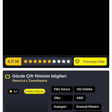
5.7
/
10
Favoriye Ekle
Gözde Çift filminin bilgileri
America's Sweethearts
Film Süresi
102 Dakika
Dublaj & Altyazı
5.7
Ülke
ABD
,
Kategori
Komedi Filmleri