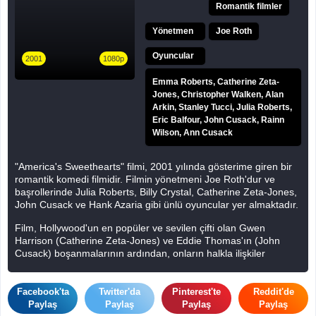
Romantik filmler
Yönetmen
Joe Roth
Oyuncular
2001
1080p
Emma Roberts, Catherine Zeta-
Jones, Christopher Walken, Alan
Arkin, Stanley Tucci, Julia Roberts,
Eric Balfour, John Cusack, Rainn
Wilson, Ann Cusack
"America's Sweethearts" filmi, 2001 yılında gösterime giren bir
romantik komedi filmidir. Filmin yönetmeni Joe Roth'dur ve
başrollerinde Julia Roberts, Billy Crystal, Catherine Zeta-Jones,
John Cusack ve Hank Azaria gibi ünlü oyuncular yer almaktadır.
Film, Hollywood'un en popüler ve sevilen çifti olan Gwen
Harrison (Catherine Zeta-Jones) ve Eddie Thomas'ın (John
Cusack) boşanmalarının ardından, onların halkla ilişkiler
görevlisi olan Lee Phillips'in (Billy Crystal) çifti bir araya getirmek
için çabalarını konu edinir. Ancak, işler planlandığı gibi gitmez ve
komik olaylar silsilesi başlar.
Facebook'ta
Twitter'da
Pinterest'te
Reddit'de
Paylaş
Paylaş
Paylaş
Paylaş
"America's Sweethearts", Hollywood'un perde arkasına ve