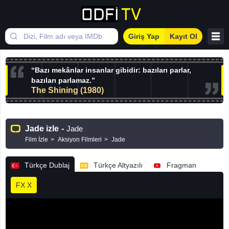
Giriş Yap
Kayıt Ol
“Bazı mekânlar insanlar gibidir: bazıları parlar,
bazıları parlamaz.”
The Shining (1980)
Jade izle
-
Jade
Film İzle
Aksiyon Filmleri
Jade
Türkçe Dublaj
Türkçe Altyazılı
Fragman
FX X