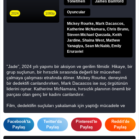
Yönetmen
James Bamford
Oyuncular
2024
1080p
Mickey Rourke, Mark Dacascos,
Katherine McNamara, Chris Bruno,
Steven Michael Quezada, Keith
Jardine, Shaina West, Mathew
Yanagiya, Sean McNabb, Emily
Eruraviel
"Jade", 2024 yılı yapımı bir aksiyon ve gerilim filmidir. Hikaye, bir
grup suçlunun, bir hırsızlık sırasında değerli bir mücevheri
çalmaya çalışması etrafında döner. Mickey Rourke, deneyimli
bir dedektifi canlandırırken, Mark Dacascos ise suç örgütünün
liderini oynar. Katherine McNamara, hırsızlık planının önemli bir
parçası olan genç bir kadını canlandırır.
Film, dedektifin suçluları yakalamak için yaptığı mücadele ve
hırsızlık planının karmaşık detayları etrafında şekillenir. Suçlular,
mücevheri ele geçirmek için çeşitli engellerle karşılaşırken,
Facebook'ta
Twitter'da
Pinterest'te
Reddit'de
dedektif de onları durdurmak için elinden geleni yapar. Chris
Paylaş
Paylaş
Paylaş
Paylaş
Bruno, dedektifin yardımcısını, Steven Michael Quezada ise
suçluların bir üyesini canlandırır.