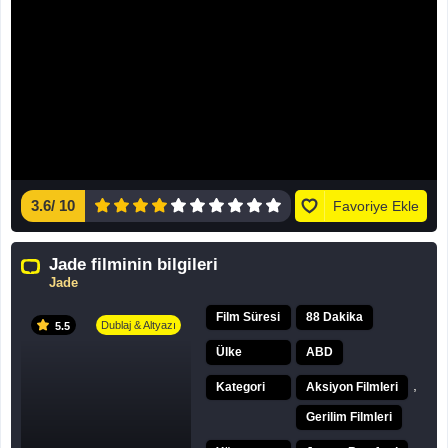
3.6
/
10
Favoriye Ekle
Jade filminin bilgileri
Jade
Film Süresi
88 Dakika
Dublaj & Altyazı
5.5
Ülke
ABD
,
Kategori
Aksiyon Filmleri
Gerilim Filmleri