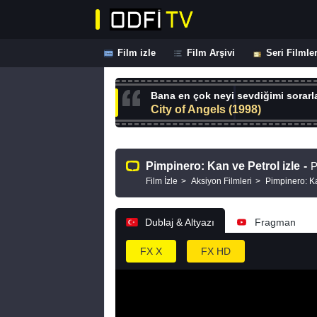
Film izle
Film Arşivi
Seri Filmle
Bana en çok neyi sevdiğimi sorarla
City of Angels (1998)
Pimpinero: Kan ve Petrol izle
-
P
Film İzle
Aksiyon Filmleri
Pimpinero: K
Dublaj & Altyazı
Fragman
FX X
FX HD