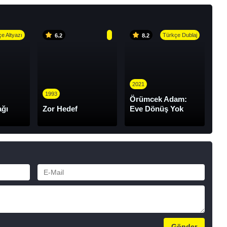
e Altyazı
Türkçe Dublaj
6.2
8.2
2021
1993
Örümcek Adam:
ağı
Zor Hedef
Eve Dönüş Yok