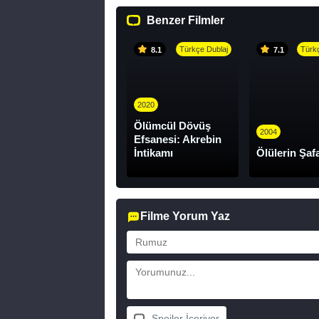
sürükleyen bir dramadır.
Benzer Filmler
Türkçe Dublaj
Türkç
8.1
7.1
2020
Ölümcül Dövüş
2004
Efsanesi: Akrebin
İntikamı
Ölülerin Şaf
Filme Yorum Yaz
Spoiler İçeriyor