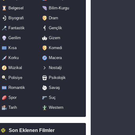
Belgesel
Bilim-Kurgu
Biyografi
Dram
Fantastik
Gençlik
Gerilim
Gizem
Kısa
Komedi
Korku
Macera
Müzikal
Nostalji
Polisiye
Psikolojik
Romantik
Savaş
Spor
Suç
Tarih
Western
Son Eklenen Filmler