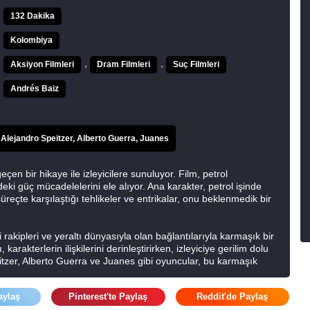
132 Dakika
Kolombiya
,
,
Aksiyon Filmleri
Dram Filmleri
Suç Filmleri
Andrés Baiz
Alejandro Speitzer, Alberto Guerra, Juanes
en bir hikaye ile izleyicilere sunuluyor. Film, petrol
eki güç mücadelelerini ele alıyor. Ana karakter, petrol işinde
reçte karşılaştığı tehlikeler ve entrikalar, onu beklenmedik bir
rakipleri ve yeraltı dünyasıyla olan bağlantılarıyla karmaşık bir
karakterlerin ilişkilerini derinleştirirken, izleyiciye gerilim dolu
tzer, Alberto Guerra ve Juanes gibi oyuncular, bu karmaşık
ye derinlik katıyor.
aylaş
Pinterest'te Paylaş
Reddit'de Paylaş
leyiciyi petrol endüstrisinin karanlık ve tehlikeli dünyasına