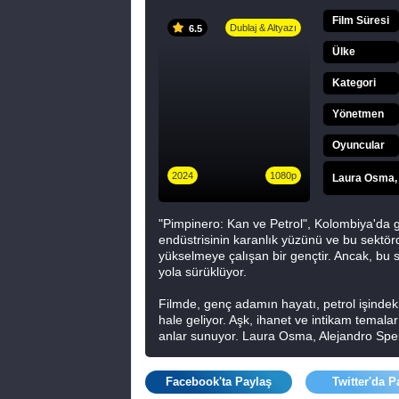
Film Süresi
Dublaj & Altyazı
6.5
Ülke
Kategori
Yönetmen
Oyuncular
2024
1080p
Laura Osma, 
"Pimpinero: Kan ve Petrol", Kolombiya'da geç
endüstrisinin karanlık yüzünü ve bu sektörd
yükselmeye çalışan bir gençtir. Ancak, bu sü
yola sürüklüyor.
Filmde, genç adamın hayatı, petrol işindeki 
hale geliyor. Aşk, ihanet ve intikam temaları, 
anlar sunuyor. Laura Osma, Alejandro Spei
dünyada karakterlerini canlandırarak hikaye
Facebook'ta Paylaş
Twitter'da P
Sonuç olarak, "Pimpinero: Kan ve Petrol", iz