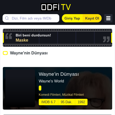
Giriş Yap
Kayıt Ol
Biri beni durdursun!
Maske
Wayne'nin Dünyası
Film İzle
Seri Filmler
Wayne'nin Dünyası
Wayne'in Dünyası
Wayne's World
Komedi Filmleri, Müzikal Filmleri
IMDB 6.7
95 Dak.
1992