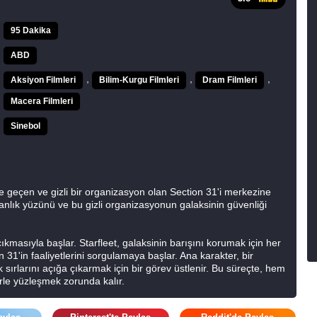
95 Dakika
ABD
,
,
,
Aksiyon Filmleri
Bilim-Kurgu Filmleri
Dram Filmleri
Macera Filmleri
Sinebol
e geçen ve gizli bir organizasyon olan Section 31'i merkezine
karanlık yüzünü ve bu gizli organizasyonun galaksinin güvenliği
 çıkmasıyla başlar. Starfleet, galaksinin barışını korumak için her
 31'in faaliyetlerini sorgulamaya başlar. Ana karakter, bir
k sırlarını açığa çıkarmak için bir görev üstlenir. Bu süreçte, hem
le yüzleşmek zorunda kalır.
ilemlerini ve galaksinin geleceği için verdiği mücadeleyi