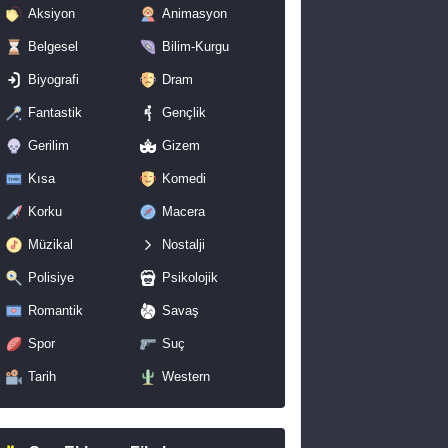
Aksiyon
Animasyon
Belgesel
Bilim-Kurgu
Biyografi
Dram
Fantastik
Gençlik
Gerilim
Gizem
Kısa
Komedi
Korku
Macera
Müzikal
Nostalji
Polisiye
Psikolojik
Romantik
Savaş
Spor
Suç
Tarih
Western