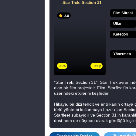
Star Trek: Section 31
Film Süresi
3.8
Ülke
Kategori
Yönetmen
2025
1080p
"Star Trek: Section 31", Star Trek evrenind
alan bir film projesidir. Film, Starfleet'in 
üzerindeki etkilerini keşfeder.
Hikaye, bir dizi tehdit ve entrikanın ortaya
türlü yöntemi kullanmaya hazır olan Section
Starfleet subayıdır ve Section 31'in karanlı
dost hem de düşman olarak gördüğü kişiler
Film, karakterin içsel çatışmalarını, etik ik