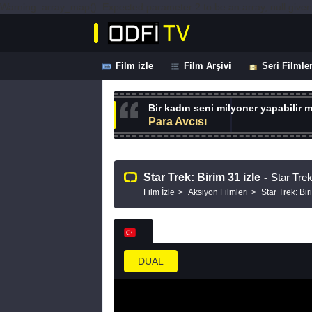
Warning: array_map(): Expected parameter 2 to be an array, null given 
Film izle
Film Arşivi
Seri Filmle
Bir kadın seni milyoner yapabilir m
Para Avcısı
Star Trek: Birim 31 izle
-
Star Trek
Film İzle
Aksiyon Filmleri
Star Trek: Bi
DUAL