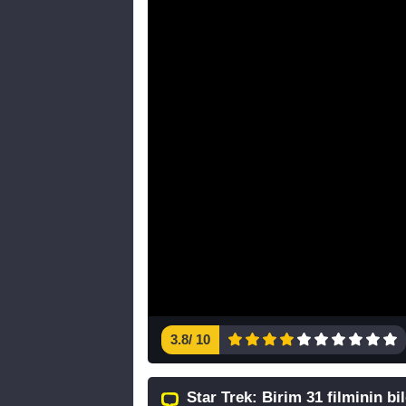
3.8
/
10
Star Trek: Birim 31 filminin bil