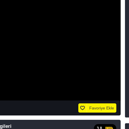
Favoriye Ekle
gileri
3.8