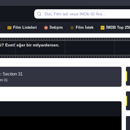
in /home/odif/public_html/index.php on line 44
r
Film Listeleri
İletişim
Film İstek
İMDB Top 25
i? Evet! eğer bir milyardersen.
: Section 31
rim 31