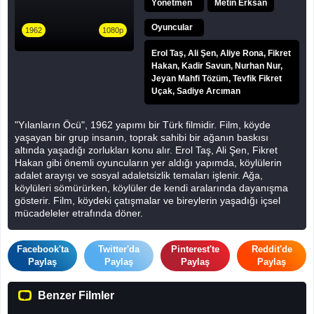
Yönetmen
Metin Erksan
Oyuncular
1962
1080p
Erol Taş, Ali Şen, Aliye Rona, Fikret
Hakan, Kadir Savun, Nurhan Nur,
Jeyan Mahfi Tözüm, Tevfik Fikret
Uçak, Sadiye Arcıman
"Yılanların Öcü", 1962 yapımı bir Türk filmidir. Film, köyde
yaşayan bir grup insanın, toprak sahibi bir ağanın baskısı
altında yaşadığı zorlukları konu alır. Erol Taş, Ali Şen, Fikret
Hakan gibi önemli oyuncuların yer aldığı yapımda, köylülerin
adalet arayışı ve sosyal adaletsizlik temaları işlenir. Ağa,
köylüleri sömürürken, köylüler de kendi aralarında dayanışma
gösterir. Film, köydeki çatışmalar ve bireylerin yaşadığı içsel
mücadeleler etrafında döner.
Film, izleyicilerden genel olarak olumlu yorumlar almıştır.
Facebook'ta
Twitter'da
Pinterest'te
Reddit'de
Dönemin sosyal yapısını ve adaletsizlikleri etkili bir şekilde
Paylaş
Paylaş
Paylaş
Paylaş
yansıttığı düşünülmektedir. Oyunculuk performansları ve
senaryo, izleyiciler tarafından takdir edilmiştir. Ancak bazı
izleyiciler, filmin temposunun yavaş olduğunu belirtmiştir. Genel
Benzer Filmler
olarak, "Yılanların Öcü", Türk sinemasının önemli eserlerinden
biri olarak değerlendirilmektedir.