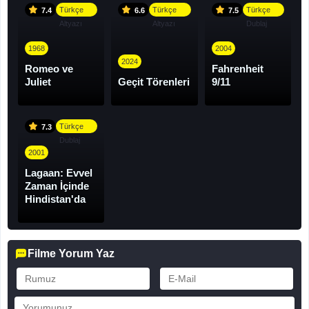
Türkçe
Türkçe
Türkçe
7.4
6.6
7.5
Altyazı
Altyazı
Dublaj
1968
2004
2024
Romeo ve
Fahrenheit
Juliet
Geçit Törenleri
9/11
Türkçe
7.3
Dublaj
2001
Lagaan: Evvel
Zaman İçinde
Hindistan'da
Filme Yorum Yaz