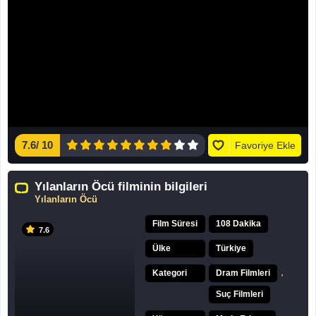
7.6
/
10
Favoriye Ekle
Yılanların Öcü filminin bilgileri
Yılanların Öcü
Film Süresi
108 Dakika
7.6
Ülke
Türkiye
,
Kategori
Dram Filmleri
Suç Filmleri