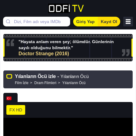
Giriş Yap
Kayıt Ol
"Hayata anlam veren şey; ölümdür. Günlerinin
sayılı olduğunu bilmektir."
Doctor Strange (2016)
Yılanların Öcü izle
-
Yılanların Öcü
Film İzle
Dram Filmleri
Yılanların Öcü
FX HD