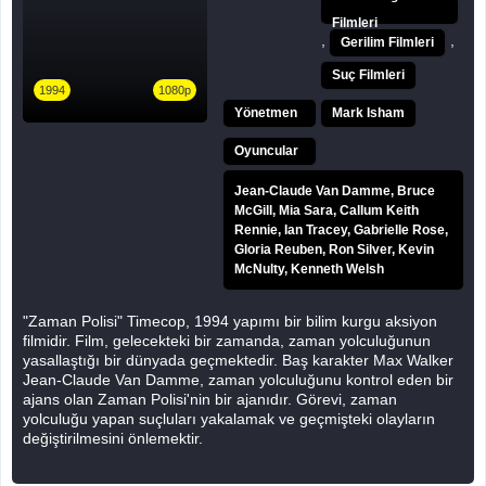
Filmleri
,
,
Gerilim Filmleri
Suç Filmleri
1994
1080p
Yönetmen
Mark Isham
Oyuncular
Jean-Claude Van Damme, Bruce
McGill, Mia Sara, Callum Keith
Rennie, Ian Tracey, Gabrielle Rose,
Gloria Reuben, Ron Silver, Kevin
McNulty, Kenneth Welsh
"Zaman Polisi" Timecop, 1994 yapımı bir bilim kurgu aksiyon
filmidir. Film, gelecekteki bir zamanda, zaman yolculuğunun
yasallaştığı bir dünyada geçmektedir. Baş karakter Max Walker
Jean-Claude Van Damme, zaman yolculuğunu kontrol eden bir
ajans olan Zaman Polisi'nin bir ajanıdır. Görevi, zaman
yolculuğu yapan suçluları yakalamak ve geçmişteki olayların
değiştirilmesini önlemektir.
Max, geçmişteki bir cinayetle ilgili olarak, eski bir arkadaşının