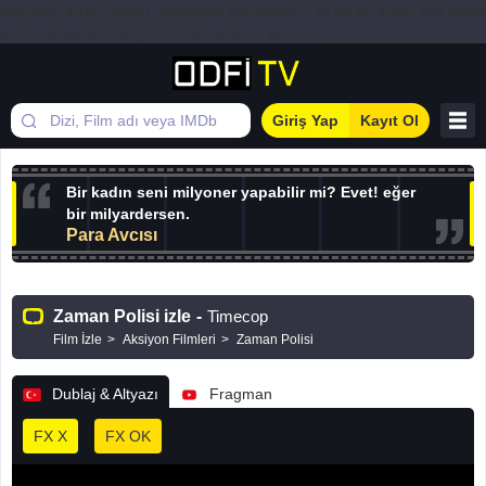
Warning: array_map(): Expected parameter 2 to be an array, null given
in /home/odif/public_html/index.php on line 44
Giriş Yap
Kayıt Ol
Bir kadın seni milyoner yapabilir mi? Evet! eğer
bir milyardersen.
Para Avcısı
Zaman Polisi izle
-
Timecop
Film İzle
Aksiyon Filmleri
Zaman Polisi
Dublaj & Altyazı
Fragman
FX X
FX OK