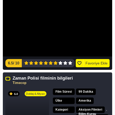
6.5
/
10
Favoriye Ekle
Zaman Polisi filminin bilgileri
Timecop
Film Süresi
99 Dakika
Dublaj & Altyazı
6.0
Ülke
Amerika
,
Kategori
Aksiyon Filmleri
Bilim-Kurgu