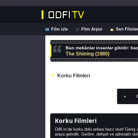
Warning: array_map(): Expected parameter 2 to be an array, null given 
Film izle
Film Arşivi
Seri Filmle
Bazı mekânlar insanlar gibidir: bazı
The Shining (1980)
Korku Filmleri
«
Korku Filmleri
Odfi.tv’de korku dolu anlara hazır olun! Geniş a
araya getirdik. Gerilim, dehşet ve adrenalin d