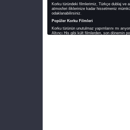
Korku türündeki filmlerimiz, Türkçe dublaj ve a
atmosferi iliklerinize kadar hissetmeniz mümkü
odaklanabilirsiniz.
Popüler Korku Filmleri
Korku türünün unutulmaz yapımlarını mı arıyo
Altıncı His gibi kült filmlerden, son dönemin 
geniş bir yelpazemiz var. Bu filmleri IMDB puan
Korku Türünün Temel Özellikleri
Korku filmleri, karanlık atmosferleri, ürpertici 
en önemli özelliklerinden biri, doğaüstü unsurlar,
Yaratıcılığı ön planda olan filmler, korkunun sı
Neden Odfi.tv?
Odfi.tv, korku filmleri tutkunları için özel ol
sayesinde, favori filmlerinizi kolayca bulabilir,
Evde karanlık bir atmosfer yaratarak bu filmle
başlayın ve korkunun sınırlarını zorlayın!