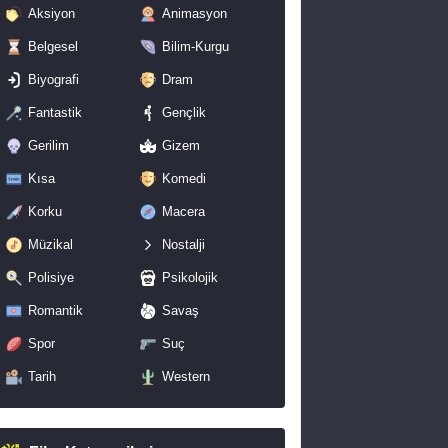
Aksiyon
Animasyon
Belgesel
Bilim-Kurgu
Biyografi
Dram
Fantastik
Gençlik
Gerilim
Gizem
Kısa
Komedi
Korku
Macera
Müzikal
Nostalji
Polisiye
Psikolojik
Romantik
Savaş
Spor
Suç
Tarih
Western