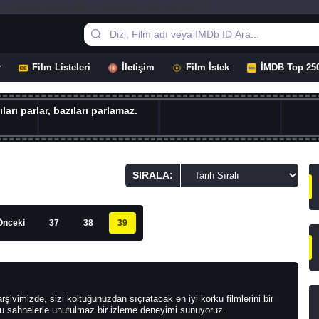
in /home/odif/public_html/index.php on line 44
r
Film Listeleri
İletişim
Film İstek
İMDB Top 25
ları parlar, bazıları parlamaz.
SIRALA:
Önceki
37
38
39
rşivimizde, sizi koltuğunuzdan sıçratacak en iyi korku filmlerini bir
olu sahnelerle unutulmaz bir izleme deneyimi sunuyoruz.