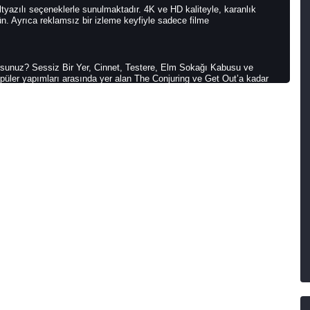
ltyazılı seçeneklerle sunulmaktadır. 4K ve HD kaliteyle, karanlık
n. Ayrıca reklamsız bir izleme keyfiyle sadece filme
rsunuz? Sessiz Bir Yer, Cinnet, Testere, Elm Sokağı Kabusu ve
popüler yapımları arasında yer alan The Conjuring ve Get Out’a kadar
larına göre sıralayarak kolayca keşfedebilirsiniz.
müzikleri ve beklenmedik anlarıyla izleyenleri derinden etkiler. Bu türün
 seri katiller ve gizemli olaylarla seyirciyi sürekli tetikte tutmasıdır.
nırlarını zorlayan sahneleriyle dikkat çeker.
arak hazırlanmış geniş bir koleksiyon sunar. Kullanıcı dostu arayüzümüz
 IMDB puanları ve kullanıcı yorumlarıyla en iyi seçimleri yapabilirsiniz.
ri izlemek, gerilimi en üst seviyeye taşıyacaktır. Hemen izlemeye