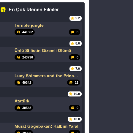
En Çok İzlenen Filmler
5.2
Terrible jungle
441662
0
8.0
Ünlü Stilistin Gizemli Ölümü
243790
0
7.0
Lucy Shimmers and the Prince of Peace
49342
11
10.0
Atatürk
30548
0
10.0
Murat Gögebakan: Kalbim Yarali